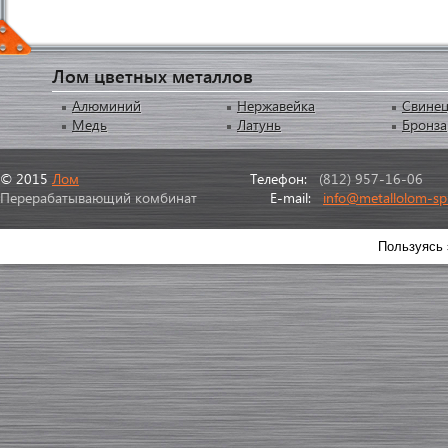
Лом цветных металлов
Алюминий
Нержавейка
Свине
Медь
Латунь
Бронза
© 2015
Лом
Телефон:
(812) 957-16-06
Перерабатывающий комбинат
E-mail:
info@metallolom-sp
Пользуясь 