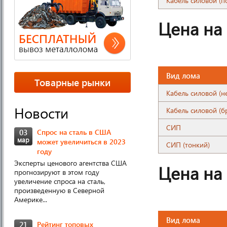
Кабель силовой (п
Цена на
Вид лома
Товарные рынки
Кабель силовой (н
Новости
Кабель силовой (б
СИП
03
Спрос на сталь в США
мар
может увеличиться в 2023
СИП (тонкий)
году
Эксперты ценового агентства США
Цена на
прогнозируют в этом году
увеличение спроса на сталь,
произведенную в Северной
Америке...
Вид лома
21
Рейтинг топовых