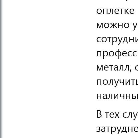
оплетке
можно уз
сотрудн
професс
металл, 
получить
наличны
В тех сл
затрудне