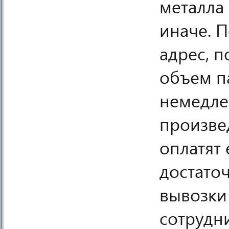
металла 
иначе. 
адрес, 
объем п
немедле
произвед
оплатят 
достато
вывозки 
сотрудн