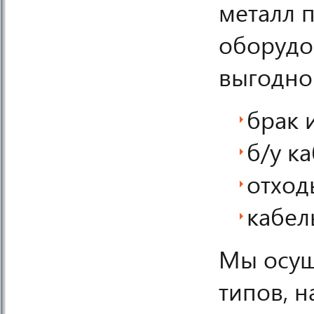
металл 
оборудов
выгодно
брак 
б/у к
отход
кабел
Мы осущ
типов, 