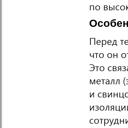
по высо
Особен
Перед те
что он о
Это связ
металл 
и свинцо
изоляци
сотрудн