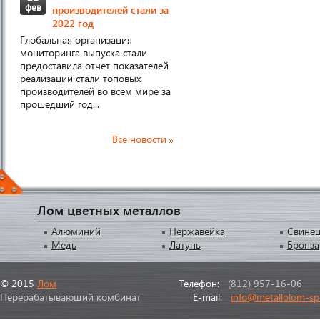
фев
производителей стали за
2022 год
Глобальная организация
мониторинга выпуска стали
предоставила отчет показателей
реализации стали топовых
производителей во всем мире за
прошедший год...
Все новости
Лом цветных металлов
Алюминий
Нержавейка
Свине
Медь
Латунь
Бронза
© 2015
Лом
Телефон:
(812) 957-16-06
Перерабатывающий комбинат
E-mail:
info@metallolom-sp