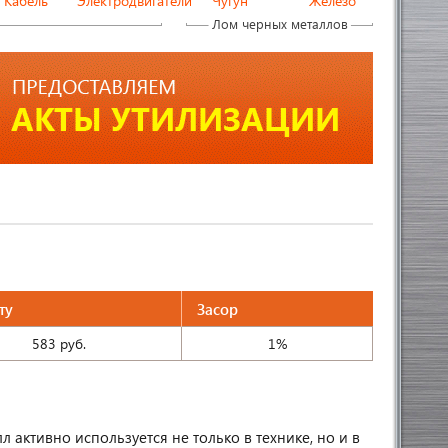
Кабель
Электродвигатели
Чугун
Железо
Лом черных металлов
ту
Засор
583 руб.
1%
л активно используется не только в технике, но и в