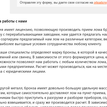
Отправляя эту форму, вы даете свое согласие на
обработ
 работы с нами
я имеет лицензию, позволяющую производить прием лома бро
ву с перерабатывающими заводами, нам удается предлагать н
 сортируем предлагаемый нам лом на различные категории, вкл
аиболее выгодные условия сотрудничества любому клиенту.
аши специалисты определяют марку бронзы, в которой в качес
мний или свинец. В зависимости от этого формируется цена, к
ожности позволяют нам работать с любым количеством лома, п
и предприятиями. Расчет может производиться, как на месте, 
ва с юридическими лицами.
другой металл, бронза имеет довольно большую удельную масс
ам, которые самостоятельно доставляют лом на пункт приема, 
никам быстро приступить к разгрузке и разборке приборов, со
ьно взвешивается, и сразу же производится расчет. В зависимос