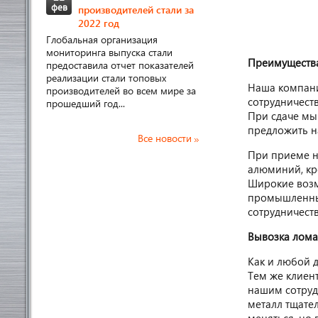
фев
производителей стали за
2022 год
Глобальная организация
мониторинга выпуска стали
Преимущества
предоставила отчет показателей
реализации стали топовых
Наша компани
производителей во всем мире за
сотрудничест
прошедший год...
При сдаче мы
предложить н
Все новости
При приеме н
алюминий, кре
Широкие возм
промышленным
сотрудничест
Вывозка лома
Как и любой 
Тем же клиент
нашим сотруд
металл тщател