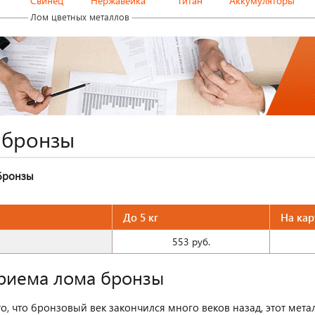
Свинец
Нержавейка
Титан
Аккумуляторы
Лом цветных металлов
 бронзы
бронзы
До 5 кг
На кар
553 руб.
риема лома бронзы
о, что бронзовый век закончился много веков назад, этот метал