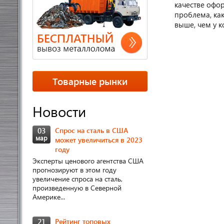
качестве офор
проблема, ка
выше, чем у к
Товарные рынки
Новости
03
Спрос на сталь в США
мар
может увеличиться в 2023
году
Эксперты ценового агентства США
прогнозируют в этом году
увеличение спроса на сталь,
произведенную в Северной
Америке...
21
Рейтинг топовых