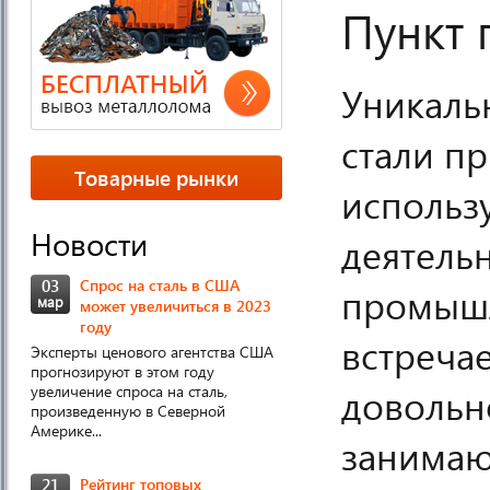
Пункт 
Уникаль
стали пр
Товарные рынки
использ
Новости
деятельн
03
Спрос на сталь в США
промышл
мар
может увеличиться в 2023
году
встречае
Эксперты ценового агентства США
прогнозируют в этом году
довольн
увеличение спроса на сталь,
произведенную в Северной
Америке...
занимаю
21
Рейтинг топовых