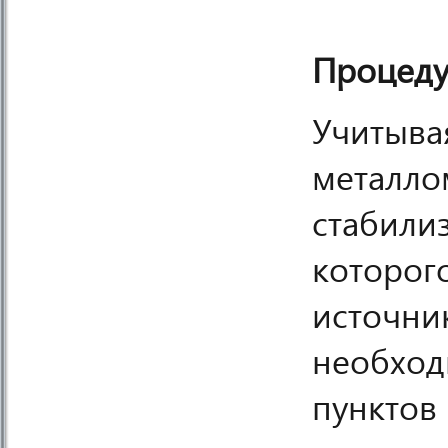
Процеду
Учитывая
металло
стабилиз
которог
источник
необход
пунктов