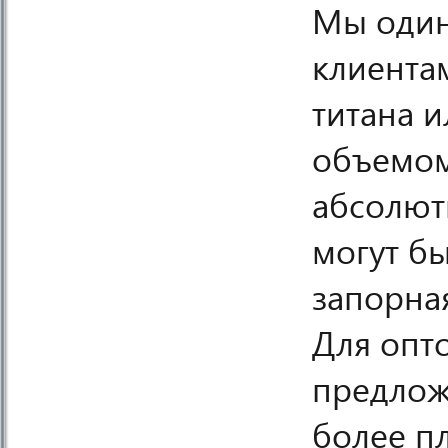
Мы один
клиента
титана 
объемом
абсолют
могут б
запорна
Для опто
предлож
более п