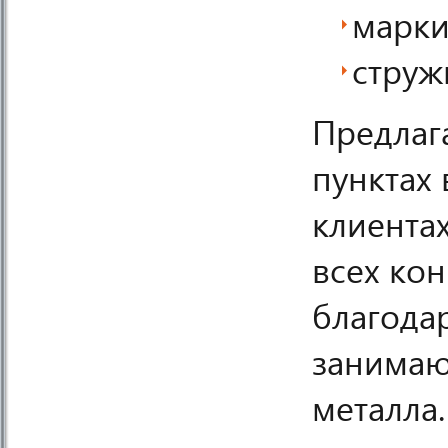
марки
струж
Предлаг
пунктах 
клиента
всех ко
благода
занимаю
металла.