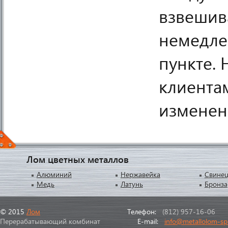
взвешив
немедле
пункте.
клиента
изменен
Лом цветных металлов
Алюминий
Нержавейка
Свине
Медь
Латунь
Бронза
© 2015
Лом
Телефон:
(812) 957-16-06
Перерабатывающий комбинат
E-mail:
info@metallolom-sp