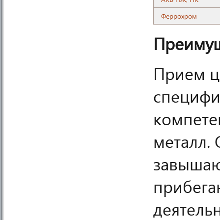
Феррохром
Преимущ
Прием ц
специфи
компете
металл.
завышаю
прибега
деятель