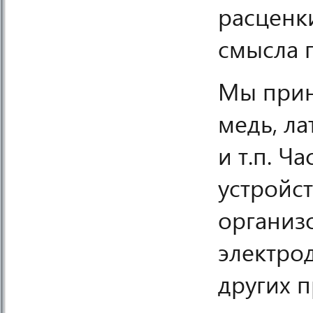
расценки
смысла 
Мы прин
медь, ла
и т.п. Ч
устройс
организ
электро
других 