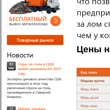
что поз
предпри
за лом 
чем у ко
Товарные рынки
Цены н
Новости
03
Спрос на сталь в США
мар
может увеличиться в 2023
Вид лома
году
Эксперты ценового агентства США
Медная группа
прогнозируют в этом году
увеличение спроса на сталь,
Медь блеск
произведенную в Северной
Америке...
Медь кусок
Медь микс
21
Рейтинг топовых