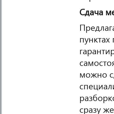
Сдача м
Предлаг
пунктах
гаранти
самосто
можно сд
специал
разборк
сразу ж