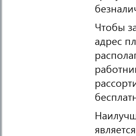
безнали
Чтобы за
адрес п
распола
работни
рассорт
бесплатн
Наилучш
являетс