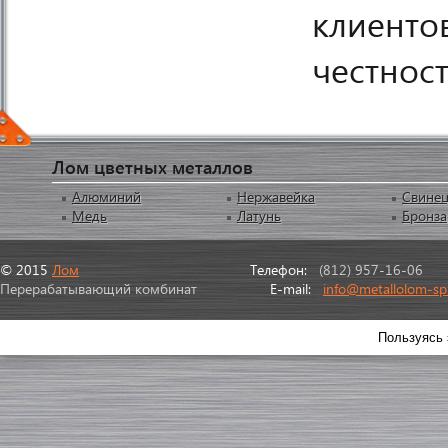
клиентов
честнос
Лом цветных металлов
Алюминий
Нержавейка
Свине
Медь
Латунь
Бронза
© 2015
Лом
Телефон:
(812) 957-16-06
Перерабатывающий комбинат
E-mail:
info@metallolom-sp
Пользуясь 