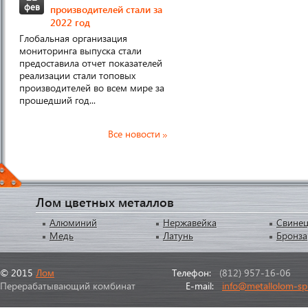
фев
производителей стали за
2022 год
Глобальная организация
мониторинга выпуска стали
предоставила отчет показателей
реализации стали топовых
производителей во всем мире за
прошедший год...
Все новости
Лом цветных металлов
Алюминий
Нержавейка
Свине
Медь
Латунь
Бронза
© 2015
Лом
Телефон:
(812) 957-16-06
Перерабатывающий комбинат
E-mail:
info@metallolom-sp