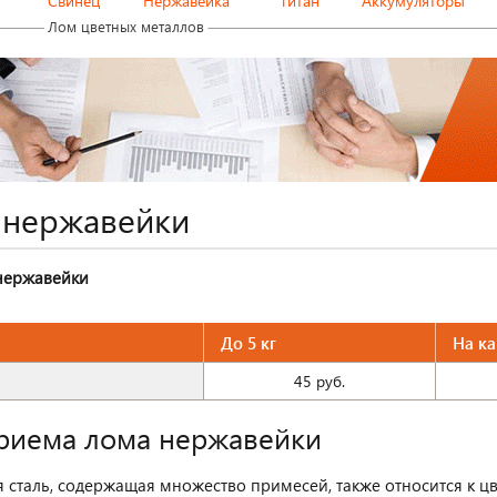
Свинец
Нержавейка
Титан
Аккумуляторы
Лом цветных металлов
 нержавейки
нержавейки
До 5 кг
На ка
45 руб.
риема лома нержавейки
сталь, содержащая множество примесей, также относится к ц