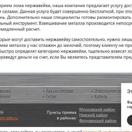
прием лома нержавейки, наша компания предлагает услугу дос
силами. Данная услуга будет совершенно бесплатной, при этом 
ень. Дополнительно наши специалисты готовы размонтировать 
ьный инструмент. Взвешивание металла производится непосре
емедленный расчет.
торые могут доставить нержавейку самостоятельно, нужно лишь
мки металла у нас отлажен до мелочей, поэтому клиенту не пр
быстро определят категорию нержавейки, тщательно взвесят л
реведут деньги на счет, если Вы являетесь представителем пре
винец
Аккумуляторы
Электродвигатели
Эт
ронза
Титан
Кабель
Фа
се
Московский район
06
Пункты приема
Невский район
om-spb.ru
в районах:
Фрунзенский район