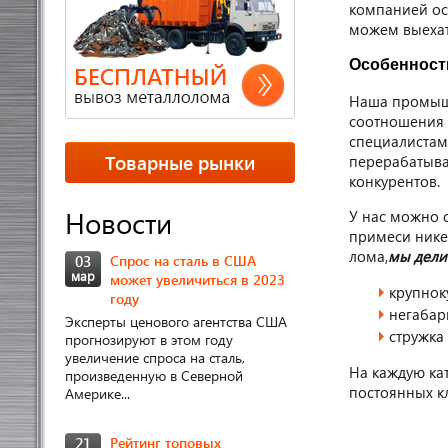
компанией ос
можем выехать
Особенност
Наша промышл
соотношения р
специалистам
Товарные рынки
перерабатыва
конкурентов.
Новости
У нас можно 
примеси нике
лома,
мы дели
03
Спрос на сталь в США
мар
может увеличиться в 2023
крупнок
году
негабар
Эксперты ценового агентства США
стружка
прогнозируют в этом году
увеличение спроса на сталь,
На каждую ка
произведенную в Северной
постоянных к
Америке...
21
Рейтинг топовых