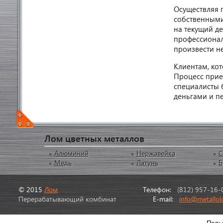
Осуществляя 
собственными 
на текущий д
профессионал
произвести н
Клиентам, ко
Процесс прие
специалисты 
деньгами и пе
Лом цветных металлов
Алюминий
Нержавейка
С
Медь
Латунь
Б
© 2015
Лом
Телефон:
(812) 957-16-
Перерабатывающий комбинат
E-mail:
info@metallol