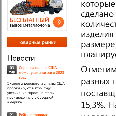
которые
сделано
количест
изделия
размере 
Товарные рынки
планиру
Новости
Отметим
03
Спрос на сталь в США
мар
может увеличиться в 2023
разных 
году
Эксперты ценового агентства США
прогнозируют в этом году
поставщи
увеличение спроса на сталь,
произведенную в Северной
15,3%. Н
Америке...
21
Рейтинг топовых