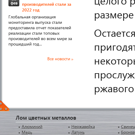
целого 
фев
производителей стали за
2022 год
размере 
Глобальная организация
мониторинга выпуска стали
предоставила отчет показателей
Остаетс
реализации стали топовых
производителей во всем мире за
пригодя
прошедший год...
некотор
Все новости
прослужа
ржавого
Лом цветных металлов
Алюминий
Нержавейка
Свине
Медь
Латунь
Бронза